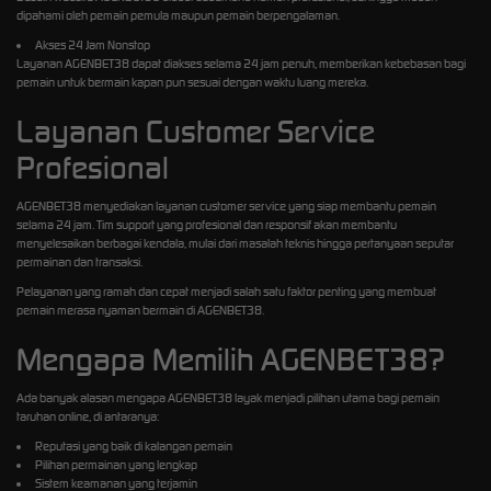
dipahami oleh pemain pemula maupun pemain berpengalaman.
Akses 24 Jam Nonstop
Layanan AGENBET38 dapat diakses selama 24 jam penuh, memberikan kebebasan bagi
pemain untuk bermain kapan pun sesuai dengan waktu luang mereka.
Layanan Customer Service
Profesional
AGENBET38 menyediakan layanan customer service yang siap membantu pemain
selama 24 jam. Tim support yang profesional dan responsif akan membantu
menyelesaikan berbagai kendala, mulai dari masalah teknis hingga pertanyaan seputar
permainan dan transaksi.
Pelayanan yang ramah dan cepat menjadi salah satu faktor penting yang membuat
pemain merasa nyaman bermain di AGENBET38.
Mengapa Memilih AGENBET38?
Ada banyak alasan mengapa AGENBET38 layak menjadi pilihan utama bagi pemain
taruhan online, di antaranya:
Reputasi yang baik di kalangan pemain
Pilihan permainan yang lengkap
Sistem keamanan yang terjamin