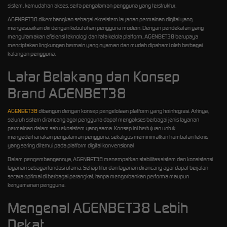
sistem, kemudahan akses, serta pengalaman pengguna yang terstruktur.
AGENBET38 dikembangkan sebagai ekosistem layanan permainan digital yang
menyesuaikan diri dengan kebutuhan pengguna modern. Dengan pendekatan yang
mengutamakan efisiensi teknologi dan tata kelola platform, AGENBET38 berupaya
menciptakan lingkungan bermain yang nyaman dan mudah dipahami oleh berbagai
kalangan pengguna.
Latar Belakang dan Konsep
Brand AGENBET38
AGENBET38
dibangun dengan konsep pengelolaan platform yang terintegrasi. Artinya,
seluruh sistem dirancang agar pengguna dapat mengakses berbagai jenis layanan
permainan dalam satu ekosistem yang sama. Konsep ini bertujuan untuk
menyederhanakan pengalaman pengguna, sekaligus meminimalkan hambatan teknis
yang sering ditemui pada platform digital konvensional
Dalam pengembangannya, AGENBET38 menempatkan stabilitas sistem dan konsistensi
layanan sebagai fondasi utama. Setiap fitur dan layanan dirancang agar dapat berjalan
secara optimal di berbagai perangkat, tanpa mengorbankan performa maupun
kenyamanan pengguna.
Mengenal AGENBET38 Lebih
Dekat