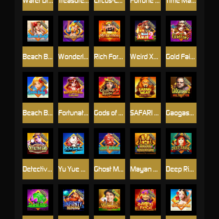
Water Dragon
Treasure Hunters
Circus-Lucky Mix
Fortune Cat
Time Machine
Beach Baby
Wonderland
Rich Fortune
Weird Xmas2
Gold Fairy 2
Beach Baby2
Fortunate Lion-Lucky Mix
Gods of Egypt2
SAFARI HEAT-MULTIPLY FUN
Gaogashou2 MULTIPLY FUN
Detective Girl
Yu Yue Long Men
Ghost Mansion
Mayan Adventure
Deep Rising