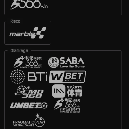
Race
Olahraga