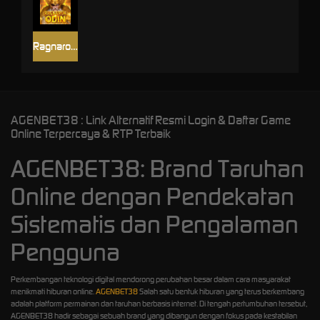
Ragnarok Odin
AGENBET38 : Link Alternatif Resmi Login & Daftar Game
Online Terpercaya & RTP Terbaik
AGENBET38: Brand Taruhan
Online dengan Pendekatan
Sistematis dan Pengalaman
Pengguna
Perkembangan teknologi digital mendorong perubahan besar dalam cara masyarakat
menikmati hiburan online.
AGENBET38
Salah satu bentuk hiburan yang terus berkembang
adalah platform permainan dan taruhan berbasis internet. Di tengah pertumbuhan tersebut,
AGENBET38 hadir sebagai sebuah brand yang dibangun dengan fokus pada kestabilan