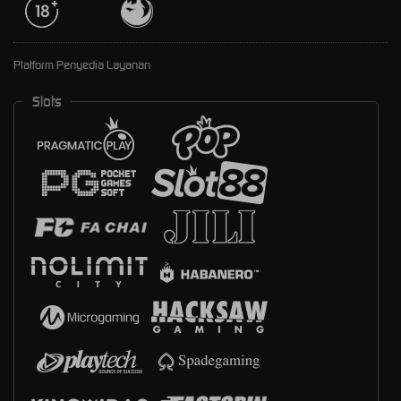
Platform Penyedia Layanan
Slots