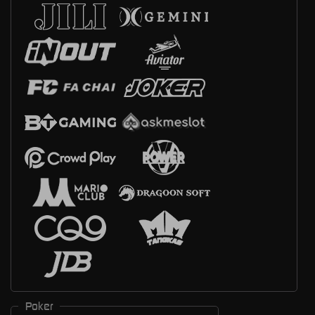
Poker