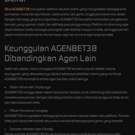
Situs AGENBET38
merupakan platform taruhan online yang menyediakan berbagai jenis
permainan, mulai dari sportsbook, casino online, slot game, hingga permainan live dealer.
Dengan teknologi yang terus diperbarui, AGENBET38 berusaha memberikan pengalaman
bermain yang nyaman, stabil, dan adil bagi para penggunanya. Platform ini dirancang agar
dapat diakses melalui berbagai perangkat, baik desktop maupun mobile, sehingga pemain
dapat menikmati permainan favorit kapan saja dan di mana saja tanpa kendala.
Keunggulan AGENBET38
Dibandingkan Agen Lain
Salah satu alasan utama mengapa AGENBET38 semakin populer adalah karena
keunggulan yang ditawarkannya. Berikut beberapa kelebihan utama yang membuat
AGENBET38 menonjol di antara agen taruhan online lainnya:
Sistem Aman dan Terpercaya
AGENBET38 menggunakan sistem keamanan berlapis untuk melindungi data pribadi dan
transaksi para pemain. Dengan teknologi enkripsi modern, informasi pengguna tetap aman
dari risiko kebocoran data.
Pilihan Permainan Lengkap
AGENBET38 menyediakan berbagai jenis permainan taruhan dalam satu platform. Pemain
tidak perlu berpindah-pindah situs untuk menikmati berbagai jenis game yang tersedia.
Tampilan Website User-Friendly
Desain website AGENBET38 dibuat sederhana namun profesional, sehingga mudah