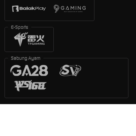
E-Sports
Sabung Ayam