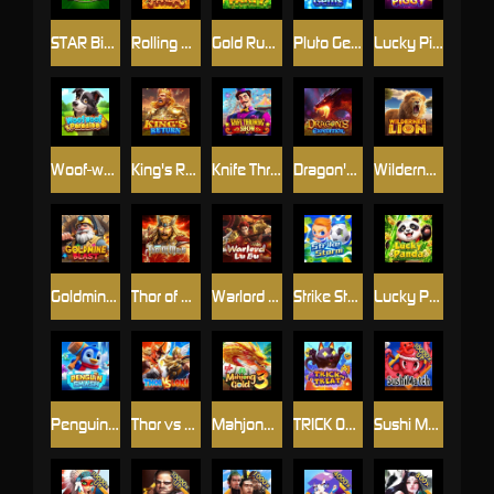
STAR Bingo
Rolling Panda
Gold Rush Party
Pluto Gems
Lucky Piggy
Woof-woof Paradise
King's Return
Knife Throwing Show
Dragon's Expedition
Wilderness Lion
Goldmine Blast
Thor of Mars
Warlord Lu Bu
Strike Storm
Lucky Panda
Penguin Smash
Thor vs Loki
Mahjong Gold 3
TRICK OR TREAT
Sushi Match