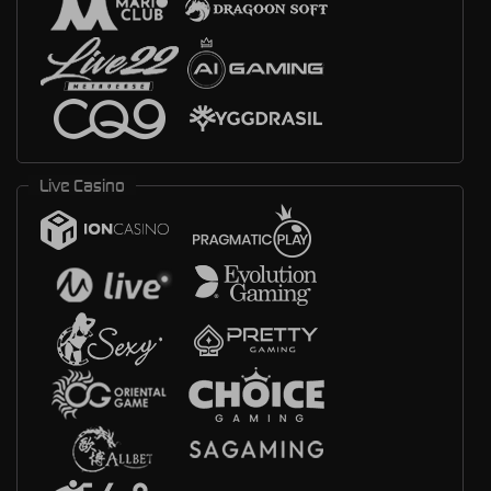
Live Casino