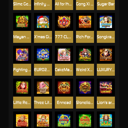
Slime Gem
Infinity Mining
All for the Winner
Gong Xi Fa Cai
Sugar Bar
Mayan Adventure2
X'mas Gift City
777-CLASSIC STYLE
Rich Fortune 2
Songkran Festival
Fighting Academy 2
EURO2024
CakeMatch
Weird Xmas
LUXURY WORLD
Little Red Riding Hood
Three Little Pigs
Ennead
Stonelions
Lion's area