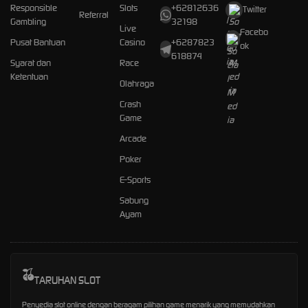
Responsible
Slots
+62812636
Twitter
Referral
Gambling
32198
Live
Facebo
Pusat Bantuan
Casino
+6287823
ok
618874
Syarat dan
Race
Ketentuan
Olahraga
Crash
Game
Arcade
Poker
E-Sports
Sabung
Ayam
TARUHAN SLOT
Penyedia slot online dengan beragam pilihan game menarik yang memudahkan