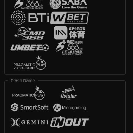
Crash Game