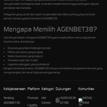
menyelesaikan berbagai kendala, mulai dari masalah teknis hingga pertanyaan seputar
permainan dan transaksi.
Pelayanan yang ramah dan cepat menjadi salah satu faktor penting yang membuat
pemain merasa nyaman bermain di AGENBET38.
Mengapa Memilih AGENBET38?
Ada banyak alasan mengapa AGENBET38 layak menjadi pilihan utama bagi pemain
taruhan online, di antaranya:
Reputasi yang baik di kalangan pemain
Pilihan permainan yang lengkap
Sistem keamanan yang terjamin
Transaksi cepat dan mudah
Layanan pelanggan yang profesional
Dengan kombinasi tersebut, AGENBET38 mampu memberikan pengalaman bermain yang
menyenangkan dan aman bagi para penggunanya.
Kebijaksanaan
Platform
Kategori
Dukungan
Komunitas
Tentang
Promosi
Hot
+62812636
INSTAG
AGENBET38
Games
32198
RAM
Loyalty