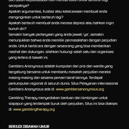
secepatnya?
Apakah argumentasi, frustasi atau kekecewaan membuat anda
menginginkan untuk bertaruh lagi?
Apakah bertaruh membuat anda merasa depresi atau bahkan ingin
bunuh diri?
Semakin banyak pertanyaan yang anda jawab 'ya', semakin
menunjukkan bahwa anda memiliki permasalahan dengan perjudian
anda. Untuk berbicara dengan seseorang yang bisa memberikan
nasihat dan dukungan, silahkan hubungi salah satu dari organisasi
yang tertera di bawah ini.
Gamblers Anonymous adalah kumpulan dari pria dan wanita yang
bergabung bersama untuk membantu masalah perjudian mereka
masing-masing dan sesama pemain berat lainnya. Terdapat
perkumpulan regional di seluruh dunia. Situs Pelayanan internasional
Gamblers Anonymous ada di:
www.gamblersanonymous.org
Gambling Therapy menyediakan bantuan dan bimbingan untuk
siapapun yang terdampak buruk oleh perjudian. Situs ini bisa diakses
di:
www.gamblingtherapy.org
BERJUDI DIBAWAH UMUR