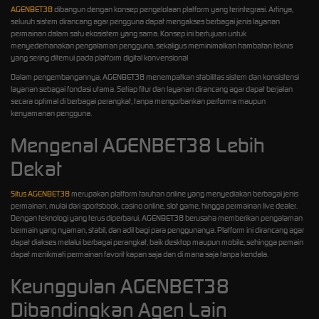
AGENBET38
dibangun dengan konsep pengelolaan platform yang terintegrasi. Artinya,
seluruh sistem dirancang agar pengguna dapat mengakses berbagai jenis layanan
permainan dalam satu ekosistem yang sama. Konsep ini bertujuan untuk
menyederhanakan pengalaman pengguna, sekaligus meminimalkan hambatan teknis
yang sering ditemui pada platform digital konvensional
Dalam pengembangannya, AGENBET38 menempatkan stabilitas sistem dan konsistensi
layanan sebagai fondasi utama. Setiap fitur dan layanan dirancang agar dapat berjalan
secara optimal di berbagai perangkat, tanpa mengorbankan performa maupun
kenyamanan pengguna.
Mengenal AGENBET38 Lebih
Dekat
Situs AGENBET38
merupakan platform taruhan online yang menyediakan berbagai jenis
permainan, mulai dari sportsbook, casino online, slot game, hingga permainan live dealer.
Dengan teknologi yang terus diperbarui, AGENBET38 berusaha memberikan pengalaman
bermain yang nyaman, stabil, dan adil bagi para penggunanya. Platform ini dirancang agar
dapat diakses melalui berbagai perangkat, baik desktop maupun mobile, sehingga pemain
dapat menikmati permainan favorit kapan saja dan di mana saja tanpa kendala.
Keunggulan AGENBET38
Dibandingkan Agen Lain