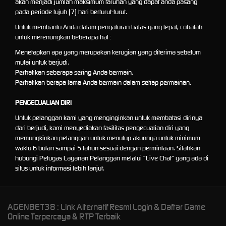
akan menjadi jumlah maksimum taruhan yang dapat anda pasang
pada periode tujuh (7) hari berturut-turut.
Untuk membantu Anda dalam pengaturan batas yang tepat, cobalah
untuk merenungkan beberapa hal :
Menetapkan apa yang merupakan kerugian yang diterima sebelum
mulai untuk berjudi.
Perhatikan seberapa sering Anda bermain.
Perhatikan berapa lama Anda bermain dalam setiap permainan.
PENGECUALIAN DIRI
Untuk pelanggan kami yang menginginkan untuk membatasi dirinya
dari berjudi, kami menyediakan fasilitas pengecualian diri yang
memungkinkan pelanggan untuk menutup akunnya untuk minimum
waktu 6 bulan sampai 5 tahun sesuai dengan permintaan. Silahkan
hubungi Petugas Layanan Pelanggan melalui “Live Chat” yang ada di
situs untuk informasi lebih lanjut.
AGENBET38 : Link Alternatif Resmi Login & Daftar Game
Online Terpercaya & RTP Terbaik