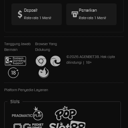
Deposit
Penarikan
Rata-rata 1 Menit
Rata-rata 1 Menit
Tanggung Jawab
Browser Yang
Bermain
Didukung
©2026 AGENBET38. Hak cipta
dilindungi | 18+
Platform Penyedia Layanan
Slots