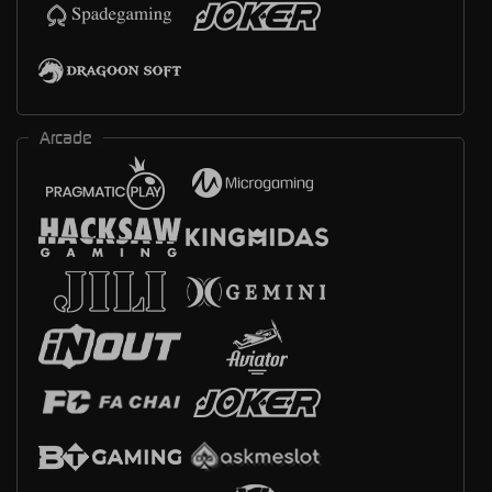
Arcade