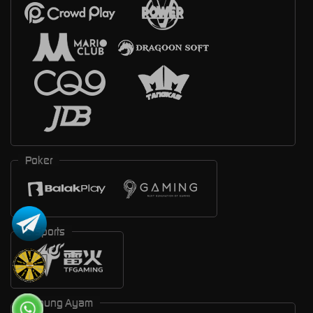
Poker
E-Sports
Sabung Ayam