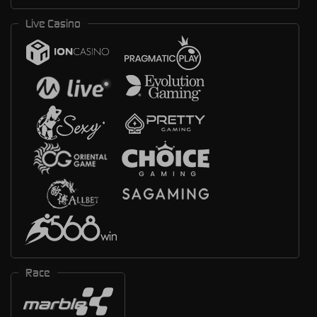
Live Casino
Race