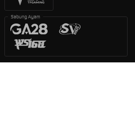
Sabung Ayam