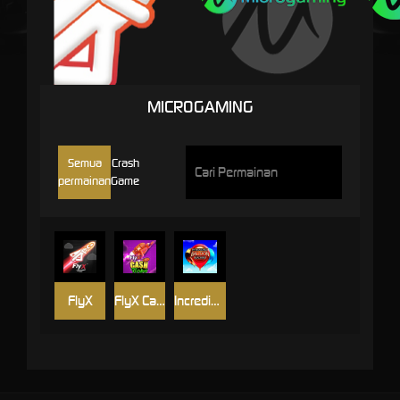
MICROGAMING
Semua
Crash
permainan
Game
FlyX
FlyX Cash Turbo
Incredible Balloon Machine