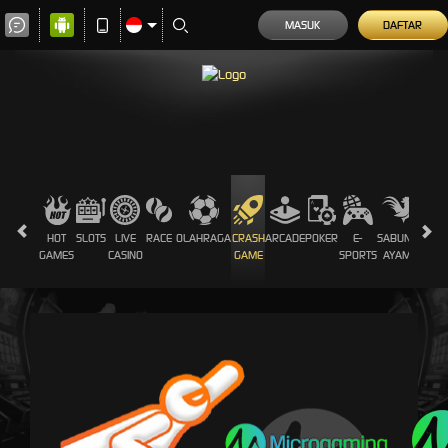
MASUK
DAFTAR
HOT
SLOTS
LIVE
RACE
OLAHRAGA
CRASH
ARCADE
POKER
E-
SABUNG
PROM
GAMES
CASINO
GAME
SPORTS
AYAM