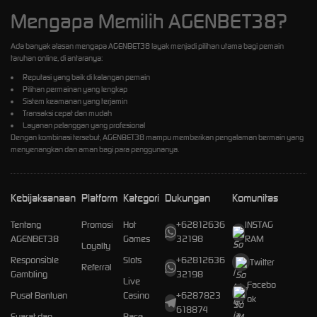
Mengapa Memilih AGENBET38?
Ada banyak alasan mengapa AGENBET38 layak menjadi pilihan utama bagi pemain
taruhan online, di antaranya:
Reputasi yang baik di kalangan pemain
Pilihan permainan yang lengkap
Sistem keamanan yang terjamin
Transaksi cepat dan mudah
Layanan pelanggan yang profesional
Dengan kombinasi tersebut, AGENBET38 mampu memberikan pengalaman bermain yang
menyenangkan dan aman bagi para penggunanya.
Kebijaksanaan
Platform
Kategori
Dukungan
Komunitas
Tentang
Promosi
Hot
+62812636
INSTAG
AGENBET38
Games
32198
RAM
Loyalty
Responsible
Slots
+62812636
Twitter
Referral
Gambling
32198
Live
Facebo
Pusat Bantuan
Casino
+6287823
ok
618874
Syarat dan
Race