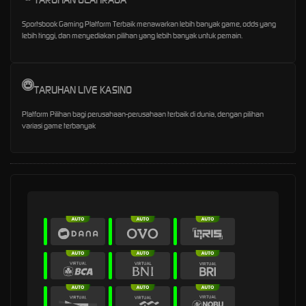
Sportsbook Gaming Platform Terbaik menawarkan lebih banyak game, odds yang
lebih tinggi, dan menyediakan pilihan yang lebih banyak untuk pemain.
TARUHAN LIVE KASINO
Platform Pilihan bagi perusahaan-perusahaan terbaik di dunia, dengan pilihan
variasi game terbanyak