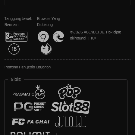
Tanggung Jawab
Browser Yang
Bermain
Didukung
©2026 AGENBET38. Hak cipta
dilindungi | 18+
Platform Penyedia Layanan
Slots