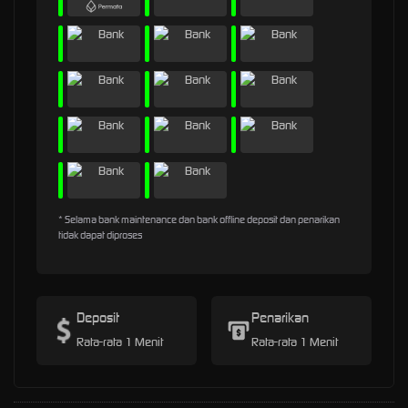
* Selama bank maintenance dan bank offline deposit dan penarikan
tidak dapat diproses
Deposit
Penarikan
Rata-rata 1 Menit
Rata-rata 1 Menit