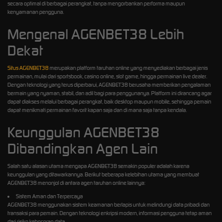
secara optimal di berbagai perangkat, tanpa mengorbankan performa maupun
kenyamanan pengguna.
Mengenal AGENBET38 Lebih
Dekat
Situs AGENBET38
merupakan platform taruhan online yang menyediakan berbagai jenis
permainan, mulai dari sportsbook, casino online, slot game, hingga permainan live dealer.
Dengan teknologi yang terus diperbarui, AGENBET38 berusaha memberikan pengalaman
bermain yang nyaman, stabil, dan adil bagi para penggunanya. Platform ini dirancang agar
dapat diakses melalui berbagai perangkat, baik desktop maupun mobile, sehingga pemain
dapat menikmati permainan favorit kapan saja dan di mana saja tanpa kendala.
Keunggulan AGENBET38
Dibandingkan Agen Lain
Salah satu alasan utama mengapa AGENBET38 semakin populer adalah karena
keunggulan yang ditawarkannya. Berikut beberapa kelebihan utama yang membuat
AGENBET38 menonjol di antara agen taruhan online lainnya:
Sistem Aman dan Terpercaya
AGENBET38 menggunakan sistem keamanan berlapis untuk melindungi data pribadi dan
transaksi para pemain. Dengan teknologi enkripsi modern, informasi pengguna tetap aman
dari risiko kebocoran data.