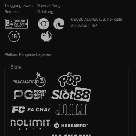
Tanggung Jawab
Browser Yang
Bermain
Didukung
©2026 AGENBET38. Hak cipta
dilindungi | 18+
Platform Penyedia Layanan
Slots