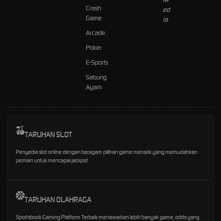
Crash
Game
Arcade
Poker
E-Sports
Sabung
Ayam
TARUHAN SLOT
Penyedia slot online dengan beragam pilihan game menarik yang memudahkan
pemain untuk mencapai jackpot
TARUHAN OLAHRAGA
Sportsbook Gaming Platform Terbaik menawarkan lebih banyak game, odds yang