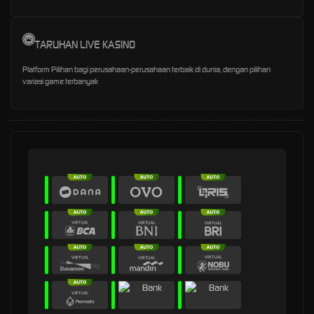
TARUHAN LIVE KASINO
Platform Pilihan bagi perusahaan-perusahaan terbaik di dunia, dengan pilihan
variasi game terbanyak