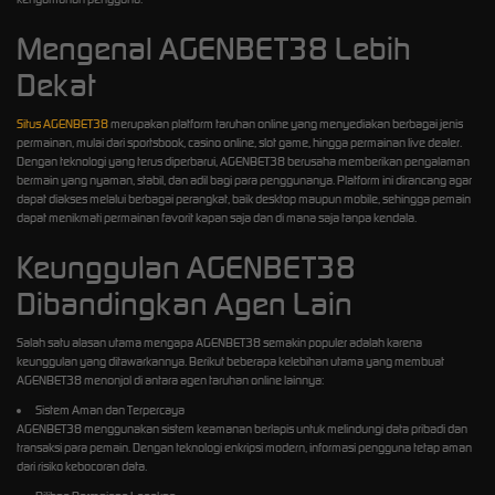
Mengenal AGENBET38 Lebih
Dekat
Situs AGENBET38
merupakan platform taruhan online yang menyediakan berbagai jenis
permainan, mulai dari sportsbook, casino online, slot game, hingga permainan live dealer.
Dengan teknologi yang terus diperbarui, AGENBET38 berusaha memberikan pengalaman
bermain yang nyaman, stabil, dan adil bagi para penggunanya. Platform ini dirancang agar
dapat diakses melalui berbagai perangkat, baik desktop maupun mobile, sehingga pemain
dapat menikmati permainan favorit kapan saja dan di mana saja tanpa kendala.
Keunggulan AGENBET38
Dibandingkan Agen Lain
Salah satu alasan utama mengapa AGENBET38 semakin populer adalah karena
keunggulan yang ditawarkannya. Berikut beberapa kelebihan utama yang membuat
AGENBET38 menonjol di antara agen taruhan online lainnya:
Sistem Aman dan Terpercaya
AGENBET38 menggunakan sistem keamanan berlapis untuk melindungi data pribadi dan
transaksi para pemain. Dengan teknologi enkripsi modern, informasi pengguna tetap aman
dari risiko kebocoran data.