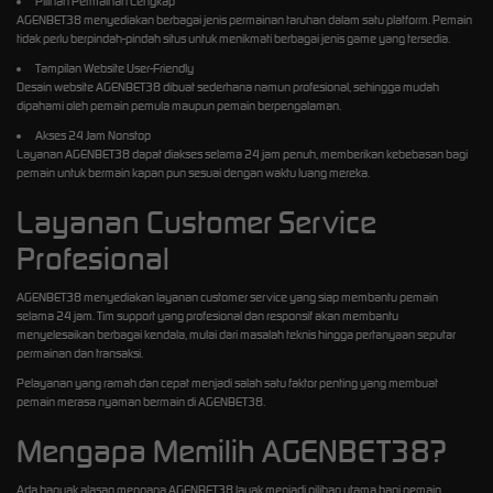
Pilihan Permainan Lengkap
AGENBET38 menyediakan berbagai jenis permainan taruhan dalam satu platform. Pemain
tidak perlu berpindah-pindah situs untuk menikmati berbagai jenis game yang tersedia.
Tampilan Website User-Friendly
Desain website AGENBET38 dibuat sederhana namun profesional, sehingga mudah
dipahami oleh pemain pemula maupun pemain berpengalaman.
Akses 24 Jam Nonstop
Layanan AGENBET38 dapat diakses selama 24 jam penuh, memberikan kebebasan bagi
pemain untuk bermain kapan pun sesuai dengan waktu luang mereka.
Layanan Customer Service
Profesional
AGENBET38 menyediakan layanan customer service yang siap membantu pemain
selama 24 jam. Tim support yang profesional dan responsif akan membantu
menyelesaikan berbagai kendala, mulai dari masalah teknis hingga pertanyaan seputar
permainan dan transaksi.
Pelayanan yang ramah dan cepat menjadi salah satu faktor penting yang membuat
pemain merasa nyaman bermain di AGENBET38.
Mengapa Memilih AGENBET38?
Ada banyak alasan mengapa AGENBET38 layak menjadi pilihan utama bagi pemain