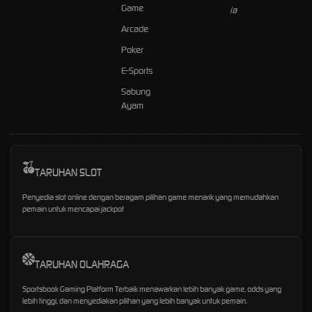
Game
Arcade
Poker
E-Sports
Sabung
Ayam
TARUHAN SLOT
Penyedia slot online dengan beragam pilihan game menarik yang memudahkan
pemain untuk mencapai jackpot
TARUHAN OLAHRAGA
Sportsbook Gaming Platform Terbaik menawarkan lebih banyak game, odds yang
lebih tinggi, dan menyediakan pilihan yang lebih banyak untuk pemain.