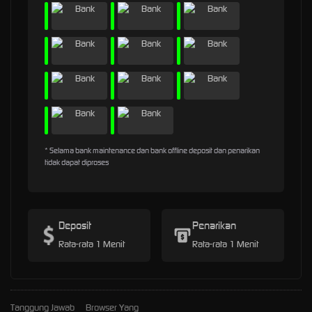
* Selama bank maintenance dan bank offline deposit dan penarikan
tidak dapat diproses
Deposit
Penarikan
Rata-rata 1 Menit
Rata-rata 1 Menit
Tanggung Jawab
Browser Yang