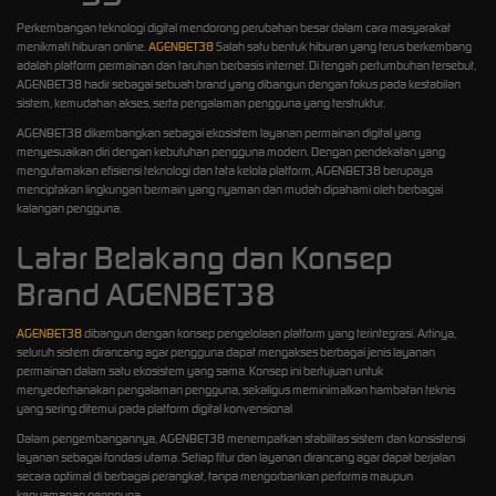
Perkembangan teknologi digital mendorong perubahan besar dalam cara masyarakat
menikmati hiburan online.
AGENBET38
Salah satu bentuk hiburan yang terus berkembang
adalah platform permainan dan taruhan berbasis internet. Di tengah pertumbuhan tersebut,
AGENBET38 hadir sebagai sebuah brand yang dibangun dengan fokus pada kestabilan
sistem, kemudahan akses, serta pengalaman pengguna yang terstruktur.
AGENBET38 dikembangkan sebagai ekosistem layanan permainan digital yang
menyesuaikan diri dengan kebutuhan pengguna modern. Dengan pendekatan yang
mengutamakan efisiensi teknologi dan tata kelola platform, AGENBET38 berupaya
menciptakan lingkungan bermain yang nyaman dan mudah dipahami oleh berbagai
kalangan pengguna.
Latar Belakang dan Konsep
Brand AGENBET38
AGENBET38
dibangun dengan konsep pengelolaan platform yang terintegrasi. Artinya,
seluruh sistem dirancang agar pengguna dapat mengakses berbagai jenis layanan
permainan dalam satu ekosistem yang sama. Konsep ini bertujuan untuk
menyederhanakan pengalaman pengguna, sekaligus meminimalkan hambatan teknis
yang sering ditemui pada platform digital konvensional
Dalam pengembangannya, AGENBET38 menempatkan stabilitas sistem dan konsistensi
layanan sebagai fondasi utama. Setiap fitur dan layanan dirancang agar dapat berjalan
secara optimal di berbagai perangkat, tanpa mengorbankan performa maupun
kenyamanan pengguna.