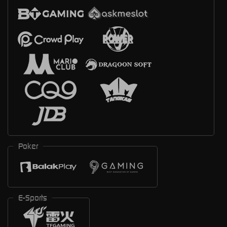
Poker
E-Sports