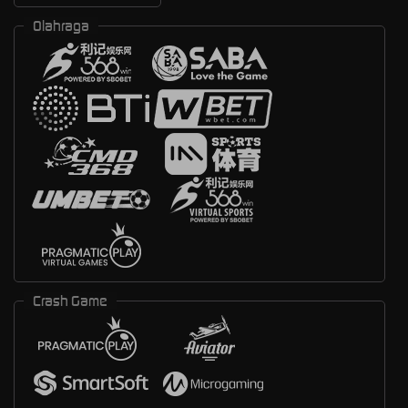
Olahraga
Crash Game