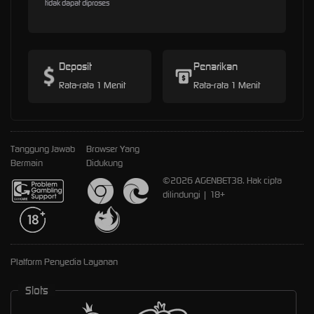
tidak dapat diproses
Deposit
Penarikan
Rata-rata 1 Menit
Rata-rata 1 Menit
Tanggung Jawab
Browser Yang
Bermain
Didukung
©2026 AGENBET38. Hak cipta
dilindungi | 18+
Platform Penyedia Layanan
Slots