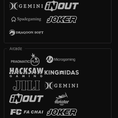
Arcade