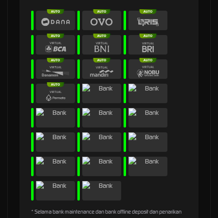
* Selama bank maintenance dan bank offline deposit dan penarikan