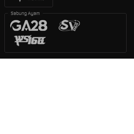
Sabung Ayam