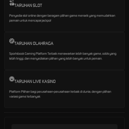
TARUHAN SLOT
Penyedia slot online dengan beragam pilihan game menarik yang memudahkan
pemain untuk mencapai jackpot
TARUHAN OLAHRAGA
Sportsbook Gaming Platform Terbaik menawarkan lebih banyak game, odds yang
lebih tinggi, dan menyediakan pilihan yang lebih banyak untuk pemain.
TARUHAN LIVE KASINO
Platform Pilihan bagi perusahaan-perusahaan terbaik di dunia, dengan pilihan
variasi game terbanyak